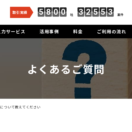
5
8
0
0
3
2
5
5
3
取引実績
社
案件
入力サービス
活用事例
料金
ご利用の流れ
よくあるご質問
について教えてください