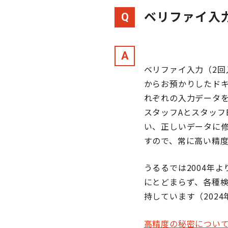
ベリファイ入
Q
A
ベリファイ入力（2
からお預かりしたド
れぞれの入力データ
スタッフAとスタッ
い、正しいデータに修
すので、常に高い精
うるるでは2004年
にとどまらず、各種検
持しています（2024
高精度の秘密につい