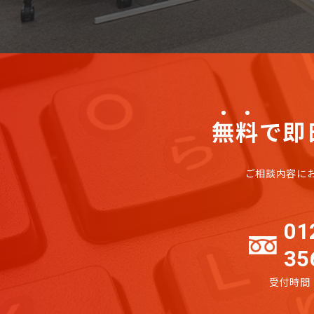
無
料
で即
ご相談内容に
01
35
受付時間：