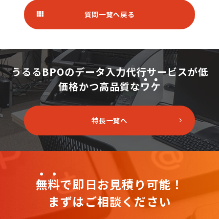
質問一覧へ戻る
うるるBPOのデータ入力代行サービスが
低
価格かつ高品質な
ワ
ケ
特長一覧へ
無
料
で即日お見積り可能！
まずはご相談ください