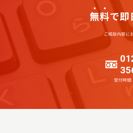
無
料
で即
ご相談内容に
01
35
受付時間：