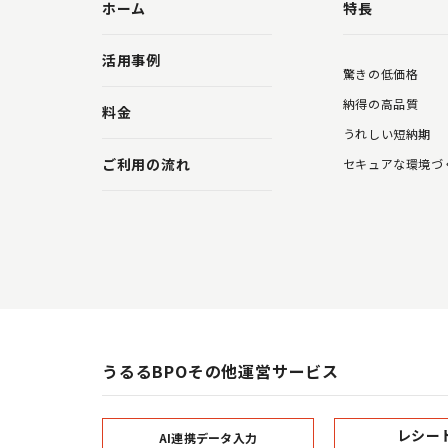
ホーム
特長
活用事例
驚きの低価格
納得の高品質
料金
うれしい短納期
ご利用の流れ
セキュアな環境づ
うるるBPOその他運営サービス
レシー
AI連携データ入力