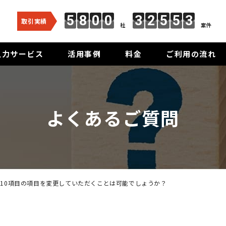
5
8
0
0
3
2
5
5
3
取引実績
社
案件
入力サービス
活用事例
料金
ご利用の流れ
よくあるご質問
10項目の項目を変更していただくことは可能でしょうか？