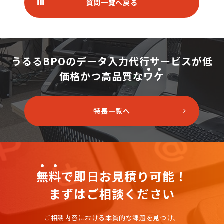
質問一覧へ戻る
うるるBPOのデータ入力代行サービスが
低
価格かつ高品質な
ワ
ケ
特長一覧へ
無
料
で即日お見積り可能！
まずはご相談ください
ご相談内容における本質的な課題を見つけ、